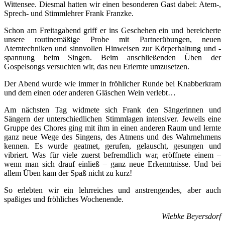
Wittensee. Diesmal hatten wir einen besonderen Gast dabei: Atem-,
Sprech- und Stimmlehrer Frank Franzke.
Schon am Freitagabend griff er ins Geschehen ein und bereicherte
unsere routinemäßige Probe mit Partnerübungen, neuen
Atemtechniken und sinnvollen Hinweisen zur Körperhaltung und -
spannung beim Singen. Beim anschließenden Üben der
Gospelsongs versuchten wir, das neu Erlernte umzusetzen.
Der Abend wurde wie immer in fröhlicher Runde bei Knabberkram
und dem einen oder anderen Gläschen Wein verlebt…
Am nächsten Tag widmete sich Frank den Sängerinnen und
Sängern der unterschiedlichen Stimmlagen intensiver. Jeweils eine
Gruppe des Chores ging mit ihm in einen anderen Raum und lernte
ganz neue Wege des Singens, des Atmens und des Wahrnehmens
kennen. Es wurde geatmet, gerufen, gelauscht, gesungen und
vibriert. Was für viele zuerst befremdlich war, eröffnete einem –
wenn man sich drauf einließ – ganz neue Erkenntnisse. Und bei
allem Üben kam der Spaß nicht zu kurz!
So erlebten wir ein lehrreiches und anstrengendes, aber auch
spaßiges und fröhliches Wochenende.
Wiebke Beyersdorf